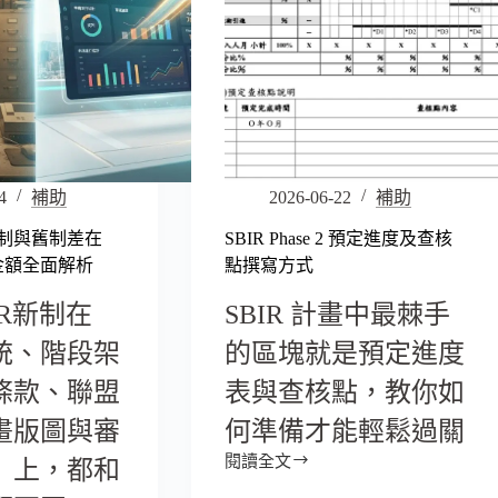
4
補助
2026-06-22
補助
 新制與舊制差在
SBIR Phase 2 預定進度及查核
金額全面解析
點撰寫方式
BIR新制在
SBIR 計畫中最棘手
統、階段架
的區塊就是預定進度
條款、聯盟
表與查核點，教你如
畫版圖與審
何準備才能輕鬆過關
閱讀全文
」上，都和