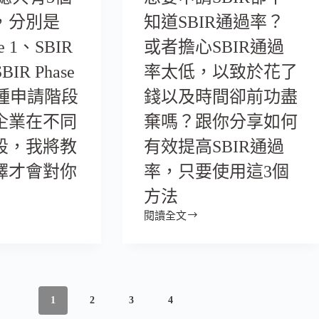
，分別是
知道SBIR通過率？
se 1、SBIR
或者擔心SBIR通過
BIR Phase
率太低，以致於花了
三種申請階段
錢以及時間卻前功盡
企業在不同
棄嗎？跟你分享如何
段，我將教
有效提高SBIR通過
擇才會對你
率，只要使用這3個
方法
閱讀全文
1
2
3
4