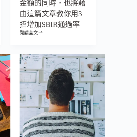
金額的同時，也將藉
k
由這篇文章教你用3
招增加SBIR通過率
閱讀全文