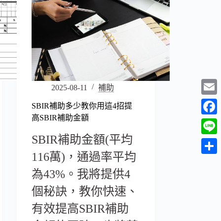
2025-08-11
補助
E
SBIR補助多少教你用這4招提
高SBIR補助金額
m
F
a
SBIR補助金額(平均
a
L
i
c
116萬)，通過率平均
i
分
l
e
為43%。我將提供4
n
享
b
e
個秘訣，教你快速、
o
有效提高SBIR補助
o