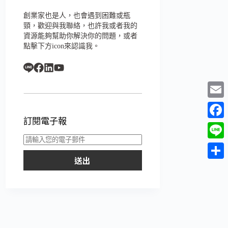
創業家也是人，也會遇到困難或瓶
頸，歡迎與我聯絡，也許我或者我的
資源能夠幫助你解決你的問題，或者
點擊下方icon來認識我。
E
訂閱電子報
m
F
a
a
L
i
c
送出
i
分
l
e
n
享
b
e
o
o