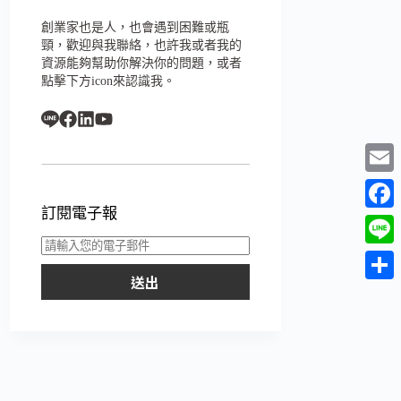
創業家也是人，也會遇到困難或瓶
頸，歡迎與我聯絡，也許我或者我的
資源能夠幫助你解決你的問題，或者
點擊下方icon來認識我。
E
訂閱電子報
m
F
a
a
L
i
c
送出
i
分
l
e
n
享
b
e
o
o