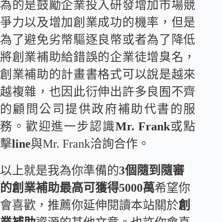
為的是鼓勵企業投入研發增加市場競
爭力以及增加創業成功的機率，但是
為了避免劣幣驅逐良幣或者為了降低
將創業補助給錯誤的企業徒增臭名，
創業補助的計畫書格式可以說是越來
越複雜，也因此衍伸出許多良囿不齊
的顧問公司提供政府補助代書的服
務。歡迎進一步認識
Mr. Frank
或點
擊
line
與Mr. Frank洽詢合作。
以上就是我為你準備的
3個隨到隨審
的創業補助最高可獲得5000萬
希望你
會喜歡，推薦你延伸閱讀本站關於
創